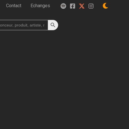
Contact
Echanges
Search Button
h