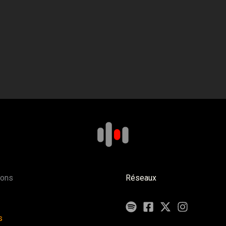
ions
Réseaux
s