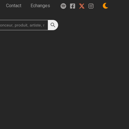
Contact
Echanges
Search Button
h