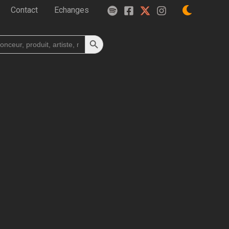
Contact
Echanges
Search Button
h