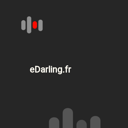
Aller
au
contenu
eDarling.fr