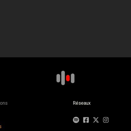
ions
Réseaux
s