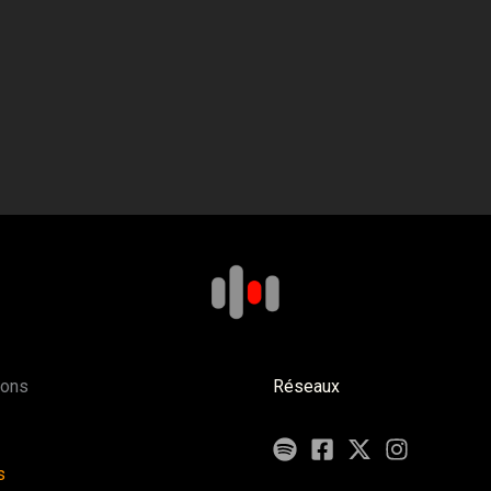
ions
Réseaux
s