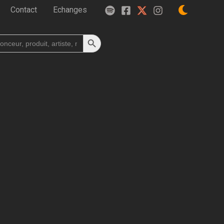
Contact
Echanges
Search Button
h