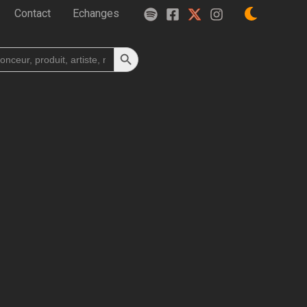
Contact
Echanges
Search Button
h