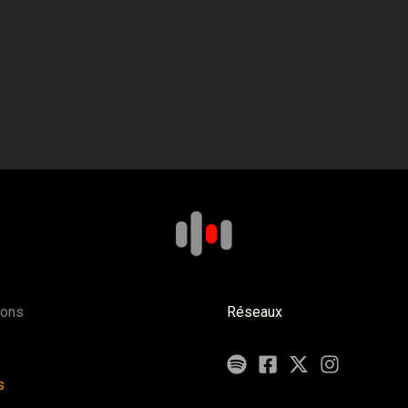
ions
Réseaux
s