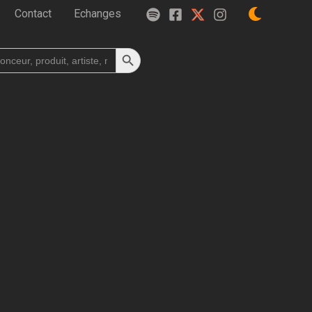
Contact
Echanges
Search Button
h