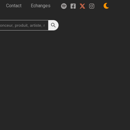
Contact
Echanges
Search Button
h