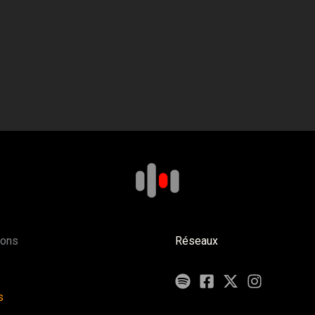
ions
Réseaux
s