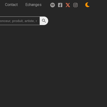
Contact
Echanges
Search Button
h